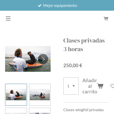
Mejor equipamiento
Ir
al
WINGFOIL SCHOOL & RENTALS
contenido
principal
Clases privadas
3 horas
250,00 €
Añadir
al
carrito
Clases wingfoil privadas